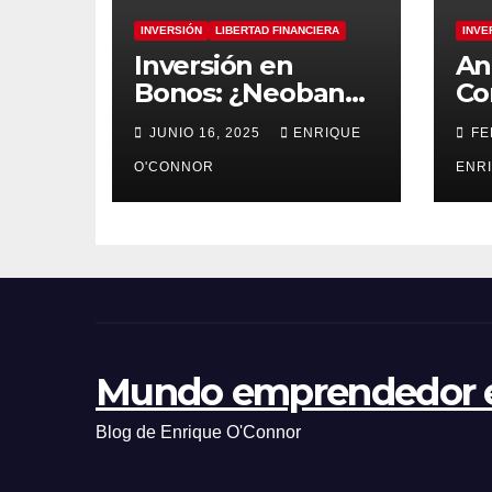
INVERSIÓN
LIBERTAD FINANCIERA
INVE
Inversión en
Aná
Bonos: ¿Neobanco
Co
o banco
má
JUNIO 16, 2025
ENRIQUE
FE
tradicional? Claves
Wa
para elegir con
O'CONNOR
tr
ENR
seguridad
Be
Ha
Q4
Mundo emprendedor e
Blog de Enrique O'Connor