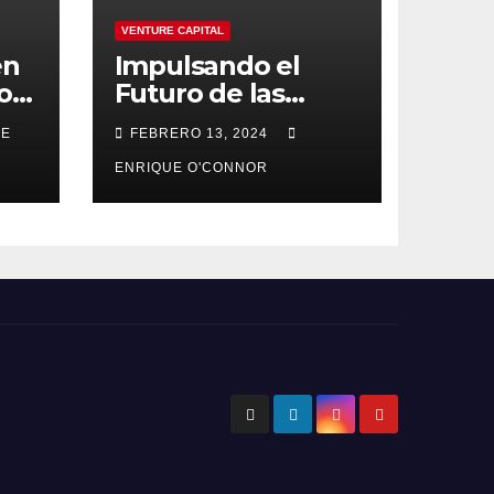
VENTURE CAPITAL
en
Impulsando el
olo
Futuro de las
Startups Suizas: La
UE
FEBRERO 13, 2024
Estrategia
Innovadora de
ENRIQUE O'CONNOR
Founderful en el
Venture Capital