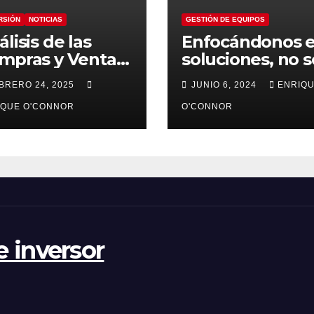
RSIÓN
NOTICIAS
GESTIÓN DE EQUIPOS
lisis de las
Enfocándonos 
mpras y Ventas
soluciones, no s
s relevantes de
en problemas
BRERO 24, 2025
JUNIO 6, 2024
ENRIQ
rren Buffett a
avés de
IQUE O'CONNOR
O'CONNOR
rkshire
thaway (Q3 a
 2024)
 inversor