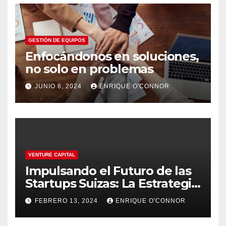
GESTIÓN DE EQUIPOS
Enfocándonos en soluciones,
no solo en problemas
JUNIO 6, 2024
ENRIQUE O'CONNOR
VENTURE CAPITAL
Impulsando el Futuro de las
Startups Suizas: La Estrategia
Innovadora de Founderful en
FEBRERO 13, 2024
ENRIQUE O'CONNOR
el Venture Capital