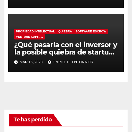
PROPIEDAD INTELECTUAL
QUIEBRA
SOFTWARE ESCROW
VENTURE CAPITAL
¿Qué pasaría con el inversor y
la posible quiebra de startups
tecnológicas tras el colapso
MAR 15, 2023
ENRIQUE O'CONNOR
del Silicon Valley Bank (SVB)?
Te has perdido