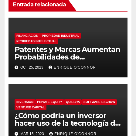
Entrada relacionada
FINANCIACIÓN
PROPIEDAD INDUSTRIAL
PROPIEDAD INTELECTUAL
Patentes y Marcas Aumentan
Probabilidades de
Financiación para Startups
OCT 25, 2023
ENRIQUE O'CONNOR
Europeas, Según Estudio de
OEP y EUIPO
INVERSIÓN
PRIVATE EQUITY
QUIEBRA
SOFTWARE ESCROW
VENTURE CAPITAL
¿Cómo podría un inversor
hacer uso de la tecnología de
una startup en quiebra?
MAR 15, 2023
ENRIQUE O'CONNOR